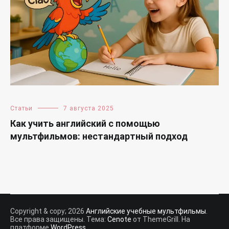
Статьи
7 августа 2025
Как учить английский с помощью
мультфильмов: нестандартный подход
Copyright & copy; 2026
Английские учебные мультфильмы
.
Все права защищены. Тема:
Cenote
от ThemeGrill. На
платформе
WordPress
.