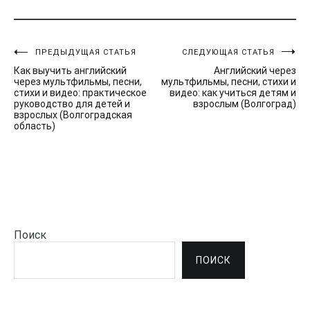
ПРЕДЫДУЩАЯ СТАТЬЯ
СЛЕДУЮЩАЯ СТАТЬЯ
Навигация
Как выучить английский
Английский через
по
через мультфильмы, песни,
мультфильмы, песни, стихи и
стихи и видео: практическое
видео: как учиться детям и
руководство для детей и
взрослым (Волгоград)
записям
взрослых (Волгоградская
область)
Поиск
ПОИСК