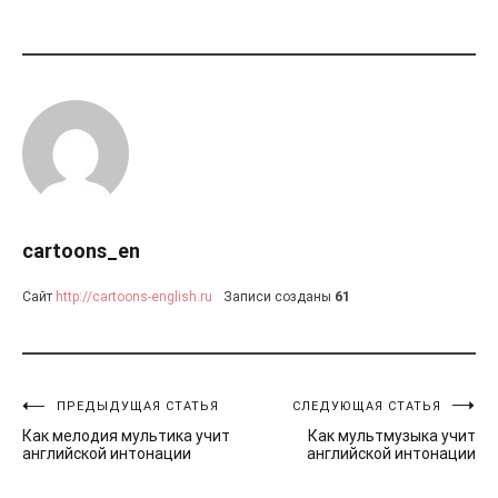
cartoons_en
Сайт
http://cartoons-english.ru
Записи созданы
61
ПРЕДЫДУЩАЯ СТАТЬЯ
СЛЕДУЮЩАЯ СТАТЬЯ
Навигация
Как мелодия мультика учит
Как мультмузыка учит
по
английской интонации
английской интонации
записям